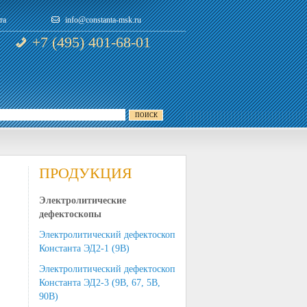
та
info@constanta-msk.ru
+7 (495) 401-68-01
ПРОДУКЦИЯ
Электролитические
дефектоскопы
Электролитический дефектоскоп
Константа ЭД2-1 (9В)
Электролитический дефектоскоп
Константа ЭД2-3 (9В, 67, 5В,
90В)