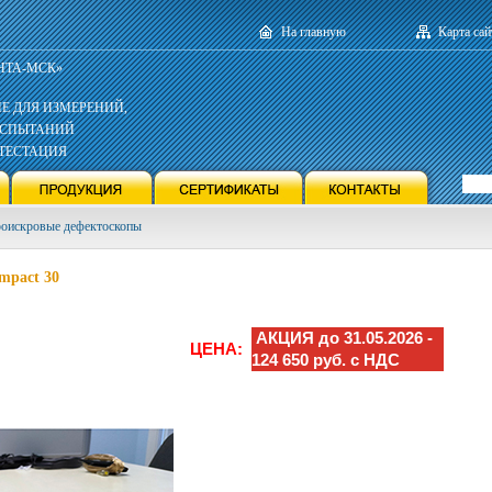
На главную
Карта сай
НТА-МСК»
Е ДЛЯ ИЗМЕРЕНИЙ,
ИСПЫТАНИЙ
ТТЕСТАЦИЯ
троискровые дефектоскопы
mpact 30
АКЦИЯ до 31.05.2026 -
ЦЕНА:
124 650 руб. с НДС